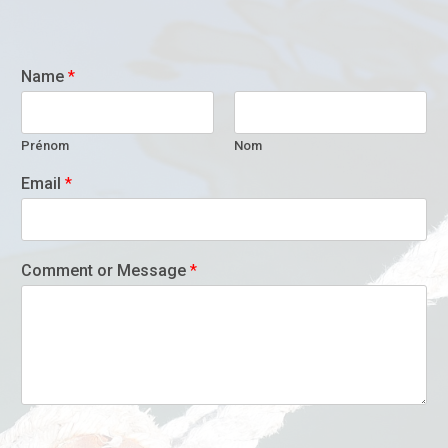
Name
*
Prénom
Nom
Email
*
Comment or Message
*